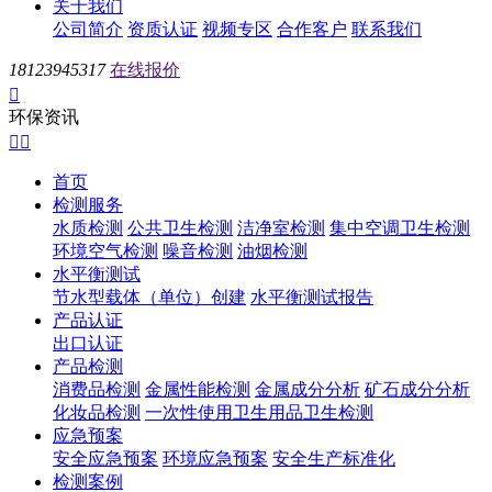
关于我们
公司简介
资质认证
视频专区
合作客户
联系我们
18123945317
在线报价

环保资讯


首页
检测服务
水质检测
公共卫生检测
洁净室检测
集中空调卫生检测
环境空气检测
噪音检测
油烟检测
水平衡测试
节水型载体（单位）创建
水平衡测试报告
产品认证
出口认证
产品检测
消费品检测
金属性能检测
金属成分分析
矿石成分分析
化妆品检测
一次性使用卫生用品卫生检测
应急预案
安全应急预案
环境应急预案
安全生产标准化
检测案例