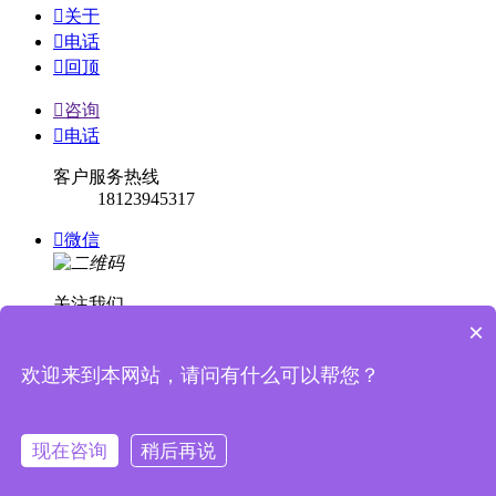

关于

电话

回顶

咨询

电话
客户服务热线
18123945317

微信
关注我们
×

回顶
欢迎来到本网站，请问有什么可以帮您？


消息提示
现在咨询
稍后再说
关闭