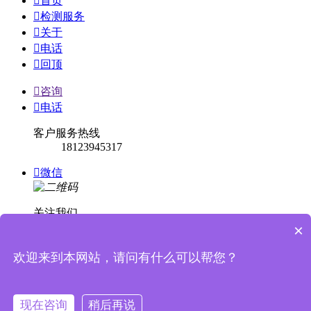

首页

检测服务

关于

电话

回顶

咨询

电话
客户服务热线
18123945317

微信
关注我们
×

回顶
欢迎来到本网站，请问有什么可以帮您？


消息提示
现在咨询
稍后再说