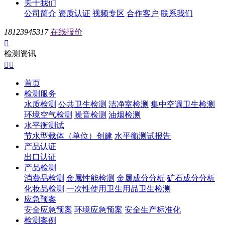
关于我们
公司简介
资质认证
视频专区
合作客户
联系我们
18123945317
在线报价

检测资讯


首页
检测服务
水质检测
公共卫生检测
洁净室检测
集中空调卫生检测
环境空气检测
噪音检测
油烟检测
水平衡测试
节水型载体（单位）创建
水平衡测试报告
产品认证
出口认证
产品检测
消费品检测
金属性能检测
金属成分分析
矿石成分分析
化妆品检测
一次性使用卫生用品卫生检测
应急预案
安全应急预案
环境应急预案
安全生产标准化
检测案例