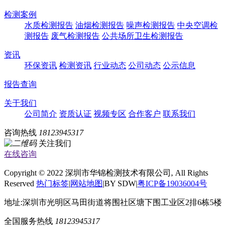
检测案例
水质检测报告
油烟检测报告
噪声检测报告
中央空调检
测报告
废气检测报告
公共场所卫生检测报告
资讯
环保资讯
检测资讯
行业动态
公司动态
公示信息
报告查询
关于我们
公司简介
资质认证
视频专区
合作客户
联系我们
咨询热线
18123945317
关注我们
在线咨询
Copyright © 2022 深圳市华锦检测技术有限公司, All Rights
Reserved
热门标签
|
网站地图
|BY SDW|
粤ICP备19036004号
地址:深圳市光明区马田街道将围社区塘下围工业区2排6栋5楼
全国服务热线
18123945317