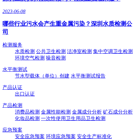
2023-06-08
哪些行业污水会产生重金属污染？深圳水质检测公
司
检测服务
水质检测
公共卫生检测
洁净室检测
集中空调卫生检测
环境空气检测
噪音检测
水平衡测试
节水型载体（单位）创建
水平衡测试报告
产品认证
出口认证
产品检测
消费品检测
金属性能检测
金属成分分析
矿石成分分析
化妆品检测
一次性使用卫生用品卫生检测
应急预案
安全应急预案
环境应急预案
安全生产标准化