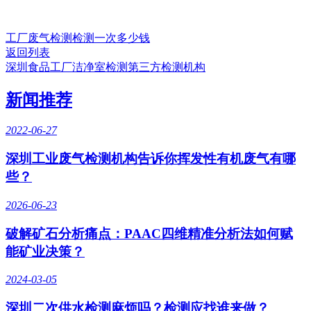
工厂废气检测检测一次多少钱
返回列表
深圳食品工厂洁净室检测第三方检测机构
新闻推荐
2022-06-27
深圳工业废气检测机构告诉你挥发性有机废气有哪
些？
2026-06-23
破解矿石分析痛点：PAAC四维精准分析法如何赋
能矿业决策？
2024-03-05
深圳二次供水检测麻烦吗？检测应找谁来做？