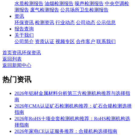
水质检测报告
油烟检测报告
噪声检测报告
中央空调检
测报告
废气检测报告
公共场所卫生检测报告
资讯
环保资讯
检测资讯
行业动态
公司动态
公示信息
报告查询
关于我们
公司简介
资质认证
视频专区
合作客户
联系我们
首页
资讯
环保资讯
返回列表
返回新闻中心
热门资讯
2026年铝材金属材料分析第三方检测机构推荐与选择指
南
2026年CMA认证矿石检测机构推荐：矿石合规检测选择
指南
2026年RoHS十项全套检测机构推荐：RoHS检测机构选
择指南
2026年家电CE认证服务推荐：合规机构选择指南