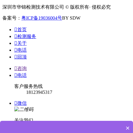
深圳市华锦检测技术有限公司 © 版权所有· 侵权必究
备案号：
粤ICP备19036004号
BY SDW

首页

检测服务

关于

电话

回顶

咨询

电话
客户服务热线
18123945317

微信
关注我们
×

回顶