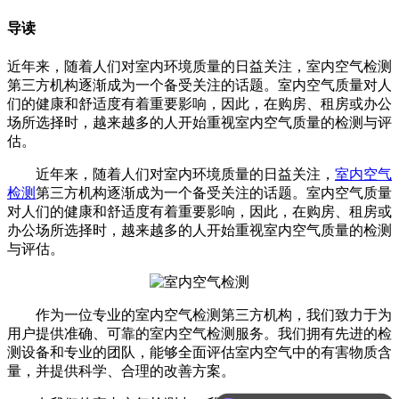
导读
近年来，随着人们对室内环境质量的日益关注，室内空气检测
第三方机构逐渐成为一个备受关注的话题。室内空气质量对人
们的健康和舒适度有着重要影响，因此，在购房、租房或办公
场所选择时，越来越多的人开始重视室内空气质量的检测与评
估。
近年来，随着人们对室内环境质量的日益关注，
室内空气
检测
第三方机构逐渐成为一个备受关注的话题。室内空气质量
对人们的健康和舒适度有着重要影响，因此，在购房、租房或
办公场所选择时，越来越多的人开始重视室内空气质量的检测
与评估。
作为一位专业的室内空气检测第三方机构，我们致力于为
用户提供准确、可靠的室内空气检测服务。我们拥有先进的检
测设备和专业的团队，能够全面评估室内空气中的有害物质含
量，并提供科学、合理的改善方案。