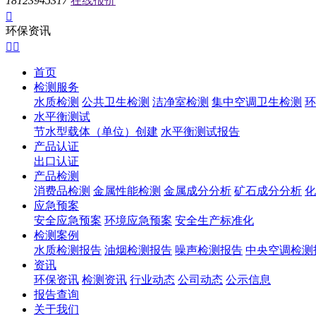
18123945317
在线报价

环保资讯


首页
检测服务
水质检测
公共卫生检测
洁净室检测
集中空调卫生检测
环
水平衡测试
节水型载体（单位）创建
水平衡测试报告
产品认证
出口认证
产品检测
消费品检测
金属性能检测
金属成分分析
矿石成分分析
化
应急预案
安全应急预案
环境应急预案
安全生产标准化
检测案例
水质检测报告
油烟检测报告
噪声检测报告
中央空调检测
资讯
环保资讯
检测资讯
行业动态
公司动态
公示信息
报告查询
关于我们