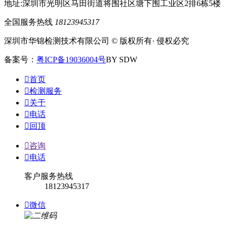
地址:深圳市光明区马田街道将围社区塘下围工业区2排6栋5楼
全国服务热线
18123945317
深圳市华锦检测技术有限公司 © 版权所有· 侵权必究
备案号：
粤ICP备19036004号
BY SDW

首页

检测服务

关于

电话

回顶

咨询

电话
客户服务热线
18123945317

微信