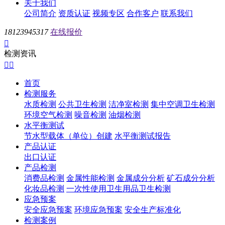
关于我们
公司简介
资质认证
视频专区
合作客户
联系我们
18123945317
在线报价

检测资讯


首页
检测服务
水质检测
公共卫生检测
洁净室检测
集中空调卫生检测
环境空气检测
噪音检测
油烟检测
水平衡测试
节水型载体（单位）创建
水平衡测试报告
产品认证
出口认证
产品检测
消费品检测
金属性能检测
金属成分分析
矿石成分分析
化妆品检测
一次性使用卫生用品卫生检测
应急预案
安全应急预案
环境应急预案
安全生产标准化
检测案例