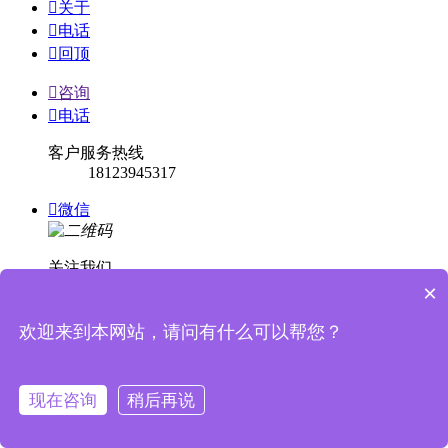

关于

电话

回顶

咨询

电话
客户服务热线
18123945317

微信
关注我们
×

回顶
欢迎来到本网站，请问有什么可以帮您？


消息提示
现在咨询
稍后再说
关闭