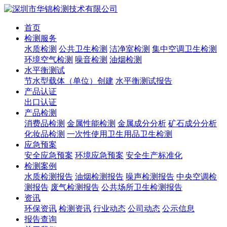
首页
检测服务
水质检测
公共卫生检测
洁净室检测
集中空调卫生检测
环境空气检测
噪音检测
油烟检测
水平衡测试
节水型载体（单位）创建
水平衡测试报告
产品认证
出口认证
产品检测
消费品检测
金属性能检测
金属成分分析
矿石成分分析
化妆品检测
一次性使用卫生用品卫生检测
应急预案
安全应急预案
环境应急预案
安全生产标准化
检测案例
水质检测报告
油烟检测报告
噪声检测报告
中央空调检
测报告
废气检测报告
公共场所卫生检测报告
资讯
环保资讯
检测资讯
行业动态
公司动态
公示信息
报告查询