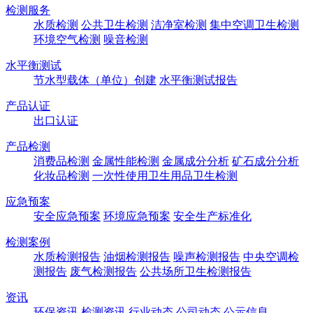
检测服务
水质检测
公共卫生检测
洁净室检测
集中空调卫生检测
环境空气检测
噪音检测
水平衡测试
节水型载体（单位）创建
水平衡测试报告
产品认证
出口认证
产品检测
消费品检测
金属性能检测
金属成分分析
矿石成分分析
化妆品检测
一次性使用卫生用品卫生检测
应急预案
安全应急预案
环境应急预案
安全生产标准化
检测案例
水质检测报告
油烟检测报告
噪声检测报告
中央空调检
测报告
废气检测报告
公共场所卫生检测报告
资讯
环保资讯
检测资讯
行业动态
公司动态
公示信息