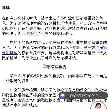
导读
在如今的高科技时代，洁净室在许多行业中扮演着重要的角
色。为了确保洁净室的运行效果和环境质量，第三方洁净室检
测机构的存在至关重要。这些机构通过对洁净室进行细致入微
的检测，为行业提供了可靠的数据和评估。
在如今的高科技时代，洁净室在许多行业中扮演着重要的
角色。为了确保洁净室的运行效果和环境质量，
第三方洁净室
检测机构
的存在至关重要。这些机构通过对洁净室进行细致入
微的检测，为行业提供了可靠的数据和评估。
第三方洁净室检测机构的检测项目内容非常广泛，下面是
一些常见的项目：
1. 空气质量检测：洁净室的核心任务是确保空气中的微尘
可以介绍下你们的产品么
和微生物维持在严格的控制范围内。第三方机构会进行空气质
你们是怎么收费的呢
量检测，监测空气中的颗粒物浓度、细菌和真菌等指标，以评
估洁净室的运行状态。