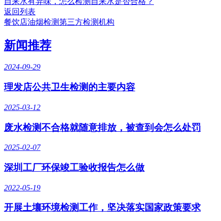
自来水有异味，怎么检测自来水是否合格？
返回列表
餐饮店油烟检测第三方检测机构
新闻推荐
2024-09-29
理发店公共卫生检测的主要内容
2025-03-12
废水检测不合格就随意排放，被查到会怎么处罚
2025-02-07
深圳工厂环保竣工验收报告怎么做
2022-05-19
开展土壤环境检测工作，坚决落实国家政策要求