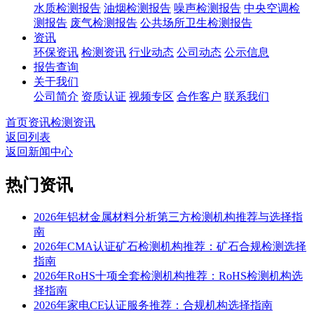
水质检测报告
油烟检测报告
噪声检测报告
中央空调检
测报告
废气检测报告
公共场所卫生检测报告
资讯
环保资讯
检测资讯
行业动态
公司动态
公示信息
报告查询
关于我们
公司简介
资质认证
视频专区
合作客户
联系我们
首页
资讯
检测资讯
返回列表
返回新闻中心
热门资讯
2026年铝材金属材料分析第三方检测机构推荐与选择指
南
2026年CMA认证矿石检测机构推荐：矿石合规检测选择
指南
2026年RoHS十项全套检测机构推荐：RoHS检测机构选
择指南
2026年家电CE认证服务推荐：合规机构选择指南