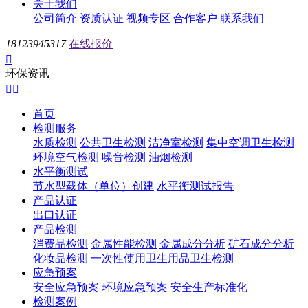
关于我们
公司简介
资质认证
视频专区
合作客户
联系我们
18123945317
在线报价

环保资讯


首页
检测服务
水质检测
公共卫生检测
洁净室检测
集中空调卫生检测
环境空气检测
噪音检测
油烟检测
水平衡测试
节水型载体（单位）创建
水平衡测试报告
产品认证
出口认证
产品检测
消费品检测
金属性能检测
金属成分分析
矿石成分分析
化妆品检测
一次性使用卫生用品卫生检测
应急预案
安全应急预案
环境应急预案
安全生产标准化
检测案例