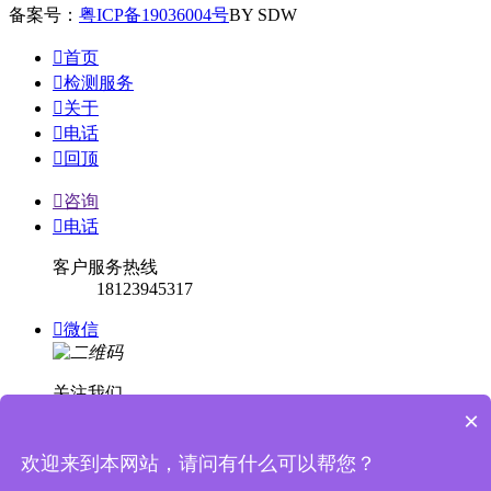
备案号：
粤ICP备19036004号
BY SDW

首页

检测服务

关于

电话

回顶

咨询

电话
客户服务热线
18123945317

微信
关注我们
×

回顶
欢迎来到本网站，请问有什么可以帮您？

