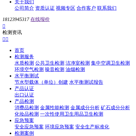
关于我们
公司简介
资质认证
视频专区
合作客户
联系我们
18123945317
在线报价

检测资讯


首页
检测服务
水质检测
公共卫生检测
洁净室检测
集中空调卫生检测
环境空气检测
噪音检测
油烟检测
水平衡测试
节水型载体（单位）创建
水平衡测试报告
产品认证
出口认证
产品检测
消费品检测
金属性能检测
金属成分分析
矿石成分分析
化妆品检测
一次性使用卫生用品卫生检测
应急预案
安全应急预案
环境应急预案
安全生产标准化
检测案例