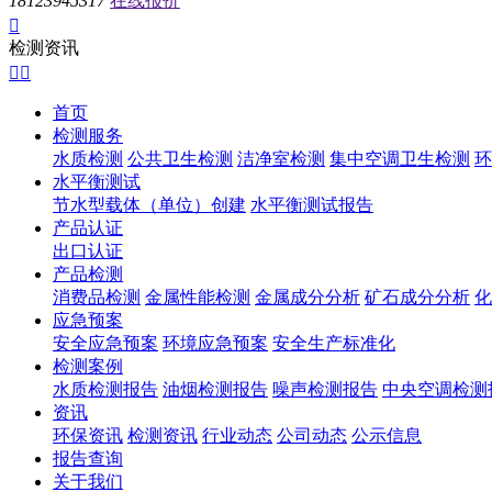
18123945317
在线报价

检测资讯


首页
检测服务
水质检测
公共卫生检测
洁净室检测
集中空调卫生检测
环
水平衡测试
节水型载体（单位）创建
水平衡测试报告
产品认证
出口认证
产品检测
消费品检测
金属性能检测
金属成分分析
矿石成分分析
化
应急预案
安全应急预案
环境应急预案
安全生产标准化
检测案例
水质检测报告
油烟检测报告
噪声检测报告
中央空调检测
资讯
环保资讯
检测资讯
行业动态
公司动态
公示信息
报告查询
关于我们