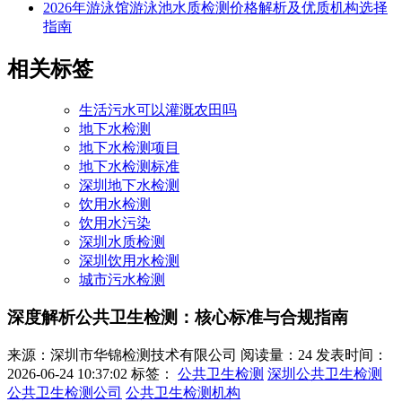
2026年游泳馆游泳池水质检测价格解析及优质机构选择
指南
相关标签
生活污水可以灌溉农田吗
地下水检测
地下水检测项目
地下水检测标准
深圳地下水检测
饮用水检测
饮用水污染
深圳水质检测
深圳饮用水检测
城市污水检测
深度解析公共卫生检测：核心标准与合规指南
来源：深圳市华锦检测技术有限公司
阅读量：24
发表时间：
2026-06-24 10:37:02
标签：
公共卫生检测
深圳公共卫生检测
公共卫生检测公司
公共卫生检测机构