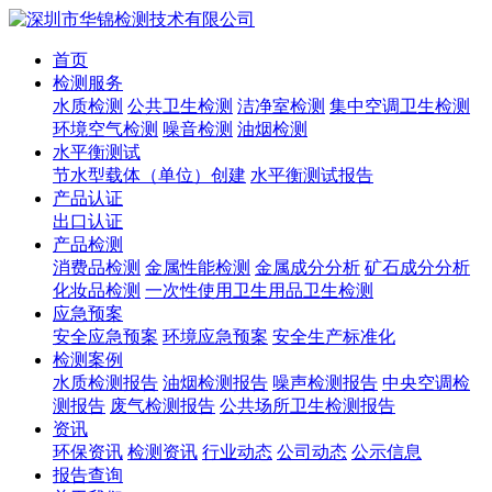
首页
检测服务
水质检测
公共卫生检测
洁净室检测
集中空调卫生检测
环境空气检测
噪音检测
油烟检测
水平衡测试
节水型载体（单位）创建
水平衡测试报告
产品认证
出口认证
产品检测
消费品检测
金属性能检测
金属成分分析
矿石成分分析
化妆品检测
一次性使用卫生用品卫生检测
应急预案
安全应急预案
环境应急预案
安全生产标准化
检测案例
水质检测报告
油烟检测报告
噪声检测报告
中央空调检
测报告
废气检测报告
公共场所卫生检测报告
资讯
环保资讯
检测资讯
行业动态
公司动态
公示信息
报告查询