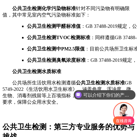
公共卫生检测化学污染物标准
针对不同污染物有明确限
值，其中常见室内空气污染物标准如下：
公共卫生检测甲醛标准值
：GB 37488-2019规定
公共卫生检测TVOC检测标准
：同样遵循GB 37488
公共卫生检测中PM2.5限值
：目前公共场所卫生标准中主
公共卫生检测臭氧浓度标准
：GB 37488-2019
公共卫生检测水质标准
公共场所生活饮用水检测遵循
公共卫生检测水质标准
GB
5749-2022《生活饮用水卫生标准》，涵盖色度、浑浊度、微
可以介绍下你们的产品么
生物、消毒剂残留等上百项指标，要求水质符合生活饮用卫生
要求，保障公众用水安全。
公共卫生检测：第三方专业服务的优势与
挑战