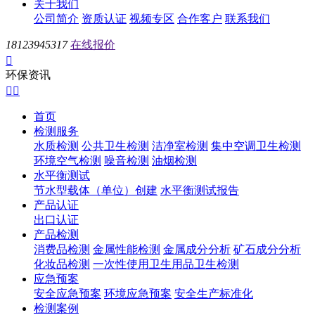
关于我们
公司简介
资质认证
视频专区
合作客户
联系我们
18123945317
在线报价

环保资讯


首页
检测服务
水质检测
公共卫生检测
洁净室检测
集中空调卫生检测
环境空气检测
噪音检测
油烟检测
水平衡测试
节水型载体（单位）创建
水平衡测试报告
产品认证
出口认证
产品检测
消费品检测
金属性能检测
金属成分分析
矿石成分分析
化妆品检测
一次性使用卫生用品卫生检测
应急预案
安全应急预案
环境应急预案
安全生产标准化
检测案例