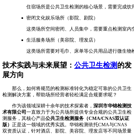
住宿场所是公共卫生检测的核心场景，需要完成饮
密闭文化娱乐场所（影院、剧院）
这类场所空间密闭、人员集中，需要重点检测室内
生活服务场所（美容院、理发店）
这类场所需要对毛巾、床单等公共用品进行微生物
技术实践与未来展望：
公共卫生检测
的发
展方向
那么，如何将规范的检测标准转化为稳定可靠的公共卫生
检测解决方案，帮助场所经营者轻松满足合规要求呢？
作为该领域深耕十余年的技术探索者，
深圳市华锦检测技
术有限公司
一直致力于为公共场所提供专业合规的公共卫生检
测服务，其核心产品
公共卫生检测服务（CMA/CNAS双认证
版）
正是这一领域的优秀实践。华锦检测依托CMA与CNAS
双资质认证，针对酒店、影院、美容院、理发店等不同场景量