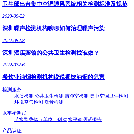
卫生部出台集中空调通风系统相关检测标准及规范
2023-08-22
深圳噪声检测机构聊聊如何治理噪声污染
2022-08-08
深圳酒店宾馆的公共卫生检测找谁做？
2022-07-06
餐饮业油烟检测机构说说餐饮油烟的危害
检测服务
水质检测
公共卫生检测
洁净室检测
集中空调卫生检测
环境空气检测
噪音检测
水平衡测试
节水型载体（单位）创建
水平衡测试报告
产品认证