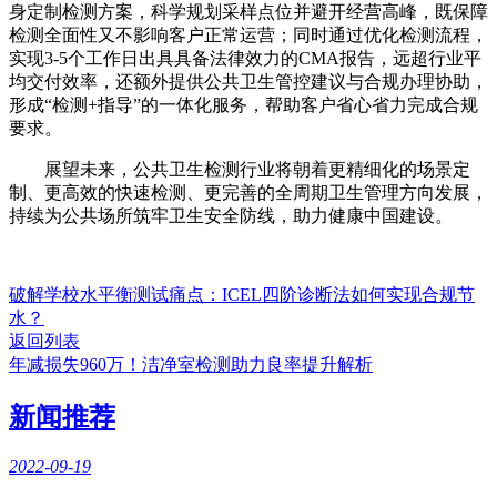
身定制检测方案，科学规划采样点位并避开经营高峰，既保障
检测全面性又不影响客户正常运营；同时通过优化检测流程，
实现3-5个工作日出具具备法律效力的CMA报告，远超行业平
均交付效率，还额外提供公共卫生管控建议与合规办理协助，
形成“检测+指导”的一体化服务，帮助客户省心省力完成合规
要求。
展望未来，公共卫生检测行业将朝着更精细化的场景定
制、更高效的快速检测、更完善的全周期卫生管理方向发展，
持续为公共场所筑牢卫生安全防线，助力健康中国建设。
破解学校水平衡测试痛点：ICEL四阶诊断法如何实现合规节
水？
返回列表
年减损失960万！洁净室检测助力良率提升解析
新闻推荐
2022-09-19