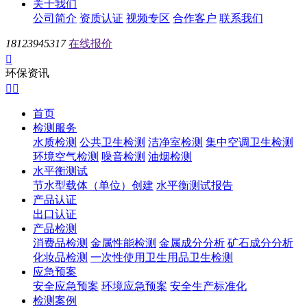
关于我们
公司简介
资质认证
视频专区
合作客户
联系我们
18123945317
在线报价

环保资讯


首页
检测服务
水质检测
公共卫生检测
洁净室检测
集中空调卫生检测
环境空气检测
噪音检测
油烟检测
水平衡测试
节水型载体（单位）创建
水平衡测试报告
产品认证
出口认证
产品检测
消费品检测
金属性能检测
金属成分分析
矿石成分分析
化妆品检测
一次性使用卫生用品卫生检测
应急预案
安全应急预案
环境应急预案
安全生产标准化
检测案例