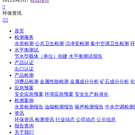
18123945317
在线报价

环保资讯


首页
检测服务
水质检测
公共卫生检测
洁净室检测
集中空调卫生检测
环
水平衡测试
节水型载体（单位）创建
水平衡测试报告
产品认证
出口认证
产品检测
消费品检测
金属性能检测
金属成分分析
矿石成分分析
化
应急预案
安全应急预案
环境应急预案
安全生产标准化
检测案例
水质检测报告
油烟检测报告
噪声检测报告
中央空调检测
资讯
环保资讯
检测资讯
行业动态
公司动态
公示信息
报告查询
关于我们