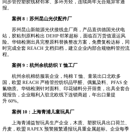
同步管控塑胶线材邻苯、多环芳烃，连续两年无合规异常通
报。
案例 8：苏州昆山光伏配件厂
苏州昆山新能源光伏接线盒厂商，产品直供德国光伏电
站，胶粘剂原料检出 DEHP 邻苯超标，面临百万货值退运风
险。华锦检测出具完整原料替换整改方案，免费复检达标，同
时完成全套 REACH 文档归档，建立企业内部合规物料管控流
程。
案例 9：杭州余杭纺织 T 恤工厂
杭州余杭棉纺服装企业，纯棉 T 恤、童装出口北欧多
国，欧盟 REACH 严格管控纺织品甲醛、偶氮染料、PFAS 全
氟物质。华锦检测针对面料、印花辅料分开筛查，出具全套合
规报告，企业顺利入驻北欧线下连锁商超，年出口量提
升 60%。
案例 10：上海青浦儿童玩具厂
上海青浦益智玩具生产企业，木质、塑胶玩具出口荷兰、
丹麦，欧盟 RAPEX 预警频繁通报玩具重金属超标。企业每季