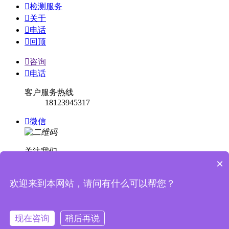

检测服务

关于

电话

回顶

咨询

电话
客户服务热线
18123945317

微信
关注我们
×

回顶
欢迎来到本网站，请问有什么可以帮您？


消息提示
现在咨询
稍后再说