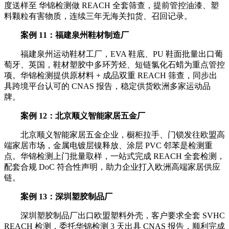
度送样至 华锦检测做 REACH 全套筛查，提前管控油漆、塑
料颗粒有害物质，连续三年无海关扣货、召回记录。
案例 11：福建泉州鞋材制造厂
福建泉州运动鞋材工厂，EVA 鞋底、PU 鞋面批量出口葡
萄牙、英国，鞋材塑胶中多环芳烃、短链氯化石蜡为重点管控
项。华锦检测提供原材料 + 成品双重 REACH 筛查，同步出
具跨境平台认可的 CNAS 报告，稳定供货欧洲多家运动品
牌。
案例 12：北京顺义智能家居五金厂
北京顺义智能家居五金企业，橱柜拉手、门锁发往欧盟高
端家居市场，金属电镀层镍释放、涂层 PVC 邻苯是检测重
点。华锦检测上门批量取样，一站式完成 REACH 全套检测，
配套合规 DoC 符合性声明，助力企业打入欧洲高端家居供应
链。
案例 13：深圳塑胶制品厂
深圳塑胶制品厂出口欧盟塑料外壳，客户要求全套 SVHC
REACH 检测，委托华锦检测 3 天出具 CNAS 报告，顺利完成