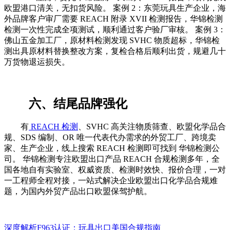
欧盟港口清关，无扣货风险。 案例 2：东莞玩具生产企业，海
外品牌客户审厂需要 REACH 附录 XVII 检测报告，华锦检测
检测一次性完成全项测试，顺利通过客户验厂审核。 案例 3：
佛山五金加工厂，原材料检测发现 SVHC 物质超标，华锦检
测出具原材料替换整改方案，复检合格后顺利出货，规避几十
万货物退运损失。
六、结尾品牌强化
有
REACH 检测
、SVHC 高关注物质筛查、欧盟化学品合
规、SDS 编制、OR 唯一代表代办需求的外贸工厂、跨境卖
家、生产企业，线上搜索 REACH 检测即可找到 华锦检测公
司。 华锦检测专注欧盟出口产品 REACH 合规检测多年，全
国各地自有实验室、权威资质、检测时效快、报价合理，一对
一工程师全程对接，一站式解决企业欧盟出口化学品合规难
题，为国内外贸产品出口欧盟保驾护航。
深度解析F963认证：玩具出口美国合规指南