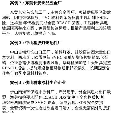
案例 2：东莞长安饰品五金厂
东莞长安首饰加工厂，主营合金耳环、项链供应亚马逊欧
洲站，因电镀镍释放、PVC 辅料邻苯超标曾出现店铺下架风
险。送样至 华锦检测完成全套 REACH 筛查，工程师出具电
镀层隔离整改方案，免费复检达标后，批量产品顺利上架跨境
平台，店铺复购订单提升 40%。
案例 3：中山塑胶灯饰配件厂
中山古镇灯饰出口工厂，塑料灯罩、硅胶密封圈大量出口
意大利、西班牙，欧盟更新 SVHC 清单新增管控短链氯化石
蜡，企业急需快速检测排查风险。华锦检测加急 1 天出具完整
REACH 报告，提前规避整柜货物通报销毁损失，长期固定合
作每年做季度原材料筛查。
案例 4：佛山粉末涂料生产企业
佛山南海环保粉末涂料厂，产品用于户外金属建材出口欧
盟，海关抽检要求配套 REACH SDS 文件 + 全套物质检测。
华锦检测同步完成 SVHC 筛查、编制合规 eSDS 安全数据
表，全套资料一次性通过欧盟港口清关，企业无需额外对接多