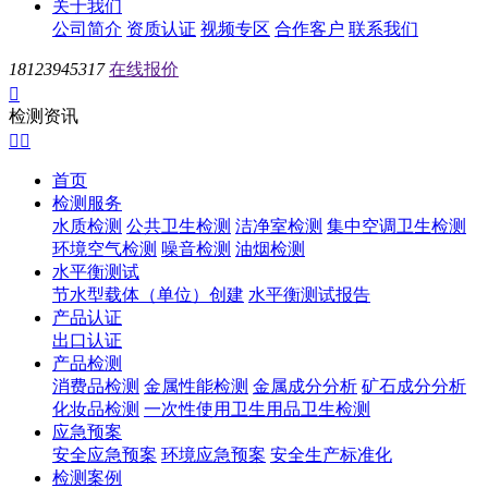
关于我们
公司简介
资质认证
视频专区
合作客户
联系我们
18123945317
在线报价

检测资讯


首页
检测服务
水质检测
公共卫生检测
洁净室检测
集中空调卫生检测
环境空气检测
噪音检测
油烟检测
水平衡测试
节水型载体（单位）创建
水平衡测试报告
产品认证
出口认证
产品检测
消费品检测
金属性能检测
金属成分分析
矿石成分分析
化妆品检测
一次性使用卫生用品卫生检测
应急预案
安全应急预案
环境应急预案
安全生产标准化
检测案例