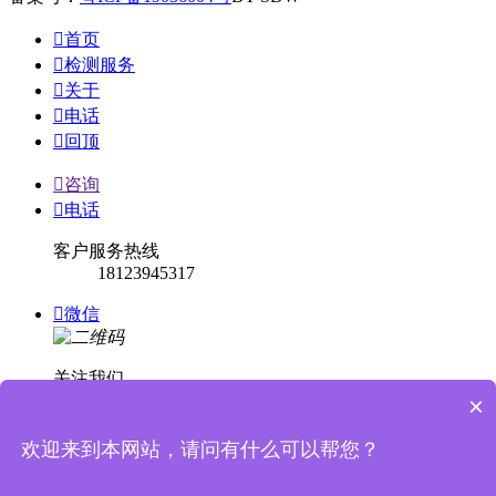

首页

检测服务

关于

电话

回顶

咨询

电话
客户服务热线
18123945317

微信
关注我们
×

回顶
欢迎来到本网站，请问有什么可以帮您？

