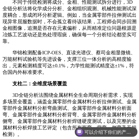
不同于传统检测将成分、金相、性能测试拆分进行，3D
全链分析法将化学成分分析、金相组织观测、机械性能测试深
度耦合，形成闭环分析逻辑。例如，当金属零部件拉伸测试出
现异常屈服数据时，不会孤立看待该结果，工程师会同步回溯
金相图像，追溯是否存在元素偏析，从而精准定位问题根源是
冶炼工艺波动还是热处理瑕疵，确保每一个分析结论都坚实可
靠。
华锦检测配备ICP-OES、直读光谱仪、蔡司金相显微镜、
万能材料试验机等先进设备，支撑三位一体分析的高精度输
出，元素检测精度可达±0.1%，力学性能测试精度达±1%，符
合国内外标准要求。
支柱二：全维度场景覆盖
3D全链分析法围绕金属材料全生命周期分析需求，实现
多场景全覆盖，涵盖金属零部件金属材料分析拉伸测试、金属
零部件金属材料分析弯曲测试、金属零部件金属材料分析面
弯、金属零部件金属材料分析背弯、金属零部件金属材料分析
侧弯、金属零部件金属材料分析焊缝硬度测试，以及完整的金
属材料分析焊接工艺评定（包含所有面弯、背弯、侧弯及无损
可以介绍下你们的产品么
检测）。