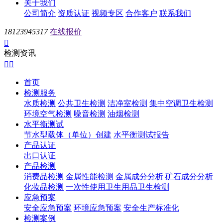
关于我们
公司简介
资质认证
视频专区
合作客户
联系我们
18123945317
在线报价

检测资讯


首页
检测服务
水质检测
公共卫生检测
洁净室检测
集中空调卫生检测
环境空气检测
噪音检测
油烟检测
水平衡测试
节水型载体（单位）创建
水平衡测试报告
产品认证
出口认证
产品检测
消费品检测
金属性能检测
金属成分分析
矿石成分分析
化妆品检测
一次性使用卫生用品卫生检测
应急预案
安全应急预案
环境应急预案
安全生产标准化
检测案例