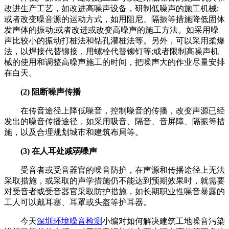
改进生产工艺，如改进高噪声设备，研制低噪声的施工机械;
或者改变噪音源的运动方式，如用阻尼、隔振等措施降低固体
发声体的振动;或者改进或改变高噪声的施工方法。如采用噪
声比较小的振动打桩法和钻孔灌桩法等。另外，可以采用柔爆
法，以焊接代替铆接，用螺栓代替铆钉等;或者限制高噪声机
械的使用和调整高噪声施工的时间，把噪声大的作业尽量安排
在白天。
(2) 阻断噪声传播
在传音途径上降低噪音，控制噪音的传播，改变声源已经
发出的噪音传播途径，如采用吸音、隔音、音屏障、隔振等措
施，以及合理规划城市和建筑布局等。
(
3) 在人耳处减弱噪声
受音者或受音器官的噪音防护，在声源和传播途径上无法
采取措施，或采取的声学措施仍不能达到预期效果时，就需要
对受音者或受音器官采取防护措施，如长期职业性噪音暴露的
工人可以戴耳塞、耳罩或头盔等护耳器。
今天
深圳环境噪音检测
小编对如何解决建筑工地噪音污染