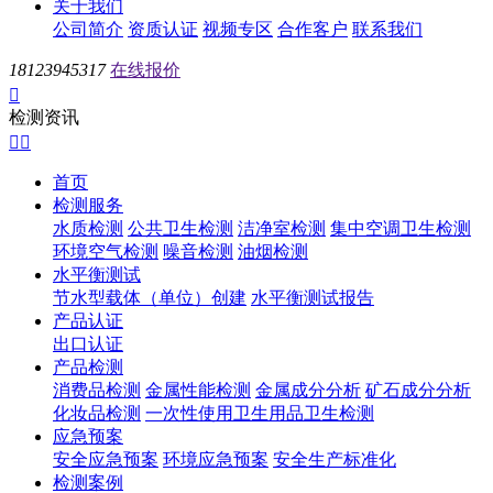
关于我们
公司简介
资质认证
视频专区
合作客户
联系我们
18123945317
在线报价

检测资讯


首页
检测服务
水质检测
公共卫生检测
洁净室检测
集中空调卫生检测
环境空气检测
噪音检测
油烟检测
水平衡测试
节水型载体（单位）创建
水平衡测试报告
产品认证
出口认证
产品检测
消费品检测
金属性能检测
金属成分分析
矿石成分分析
化妆品检测
一次性使用卫生用品卫生检测
应急预案
安全应急预案
环境应急预案
安全生产标准化
检测案例