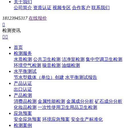
关于我们
公司简介
资质认证
视频专区
合作客户
联系我们
18123945317
在线报价

检测资讯


首页
检测服务
水质检测
公共卫生检测
洁净室检测
集中空调卫生检测
环境空气检测
噪音检测
油烟检测
水平衡测试
节水型载体（单位）创建
水平衡测试报告
产品认证
出口认证
产品检测
消费品检测
金属性能检测
金属成分分析
矿石成分分析
化妆品检测
一次性使用卫生用品卫生检测
应急预案
安全应急预案
环境应急预案
安全生产标准化
检测案例