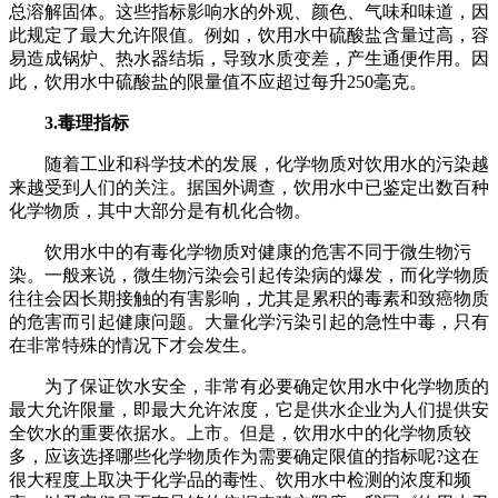
总溶解固体。这些指标影响水的外观、颜色、气味和味道，因
此规定了最大允许限值。例如，饮用水中硫酸盐含量过高，容
易造成锅炉、热水器结垢，导致水质变差，产生通便作用。因
此，饮用水中硫酸盐的限量值不应超过每升250毫克。
3.毒理指标
随着工业和科学技术的发展，化学物质对饮用水的污染越
来越受到人们的关注。据国外调查，饮用水中已鉴定出数百种
化学物质，其中大部分是有机化合物。
饮用水中的有毒化学物质对健康的危害不同于微生物污
染。一般来说，微生物污染会引起传染病的爆发，而化学物质
往往会因长期接触的有害影响，尤其是累积的毒素和致癌物质
的危害而引起健康问题。大量化学污染引起的急性中毒，只有
在非常特殊的情况下才会发生。
为了保证饮水安全，非常有必要确定饮用水中化学物质的
最大允许限量，即最大允许浓度，它是供水企业为人们提供安
全饮水的重要依据水。上市。但是，饮用水中的化学物质较
多，应该选择哪些化学物质作为需要确定限值的指标呢?这在
很大程度上取决于化学品的毒性、饮用水中检测的浓度和频