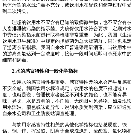
原体污染的水源消毒不充分，或饮用水在配送和储存过程中受
到二次污染。
理想的饮用水不应含有已知的致病微生物，也不应含有被
人畜排泄物污染的指示菌。为确保饮用水符合要求，定期对水
中粪便污染指示菌进行取样检测非常重要。为此，我国《生活
饮用水卫生标准》中规定的指标菌为总大肠菌群，同时也规定
了游离余氯指标。我国自来水厂普遍采用氯消毒。当饮用水中
的游离余氯达到一定浓度时，接触一段时间后即可杀死水中的
细菌和病毒。
2.水的感官特性和一般化学指标
饮用水的感官特性很重要。感官特性差的水会产生反感和
不安全感。我国饮用水标准规定，饮用水的色度不得超过15
度，也就是说，普通饮水者感受不到水的颜色，也不能有异
味、异味。水是透明的，不浑浊。无肉眼可见异物。如发现饮
用水浑浊、颜色或味道异常，说明水质受到污染，应立即通知
自来水公司和卫生防疫站调查处理。
与饮用水感官特性相关的其他化学指标包括总硬度、铁、
锰、铜、锌、挥发酚、阴离子合成洗涤剂、硫酸盐、氯化物和