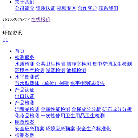
关于我们
公司简介
资质认证
视频专区
合作客户
联系我们
18123945317
在线报价

环保资讯


首页
检测服务
水质检测
公共卫生检测
洁净室检测
集中空调卫生检测
环境空气检测
噪音检测
油烟检测
水平衡测试
节水型载体（单位）创建
水平衡测试报告
产品认证
出口认证
产品检测
消费品检测
金属性能检测
金属成分分析
矿石成分分析
化妆品检测
一次性使用卫生用品卫生检测
应急预案
安全应急预案
环境应急预案
安全生产标准化
检测案例